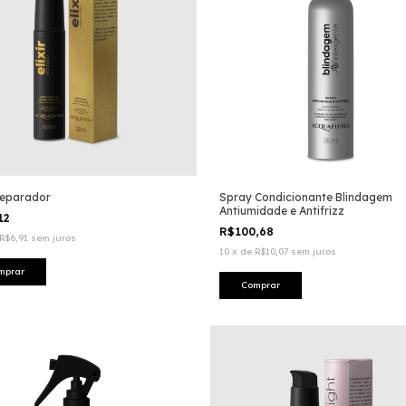
 Reparador
Spray Condicionante Blindagem
Antiumidade e Antifrizz
12
R$100,68
R$6,91
sem juros
10
x
de
R$10,07
sem juros