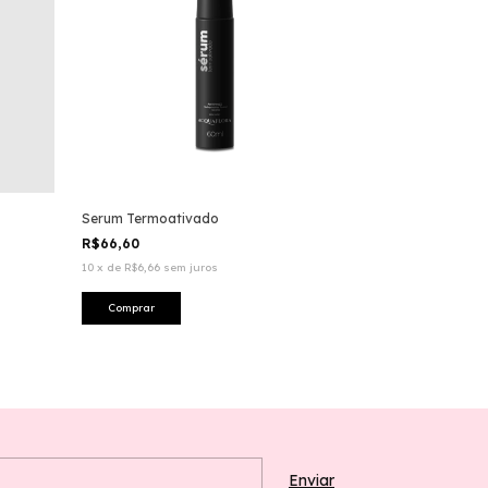
Serum Termoativado
R$66,60
10
x
de
R$6,66
sem juros