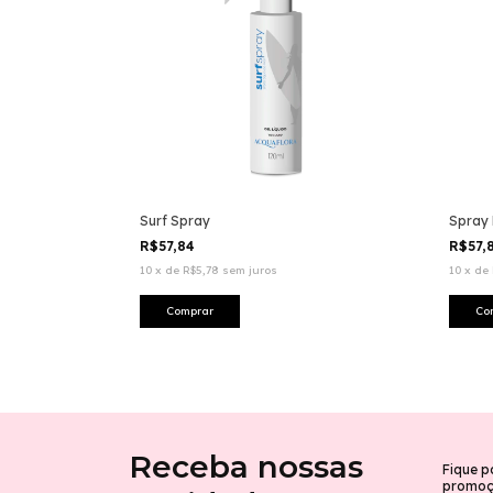
Surf Spray
Spray 
R$57,84
R$57,
10
x
de
R$5,78
sem juros
10
x
de
Receba nossas
Fique p
promoçõ