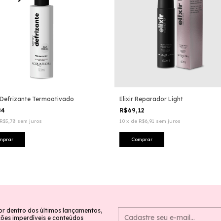
Defrizante Termoativado
Elixir Reparador Light
84
R$69,12
R$5,78
sem juros
10
x
de
R$6,91
sem juros
or dentro dos últimos lançamentos,
es imperdíveis e conteúdos