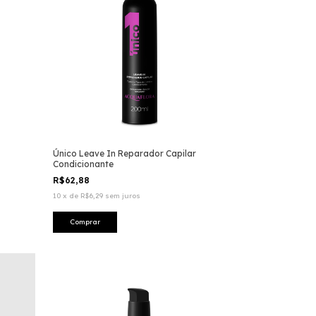
Único Leave In Reparador Capilar
Condicionante
R$62,88
10
x
de
R$6,29
sem juros