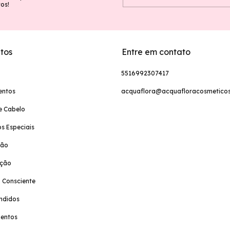
vos!
tos
Entre em contato
5516992307417
entos
acquaflora@acquafloracosmeticos
e Cabelo
s Especiais
ção
ação
 Consciente
ndidos
entos