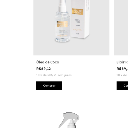
Óleo de Coco
Elixir
R$69,12
R$69,
10
x
de
R$6,91
sem juros
10
x
de