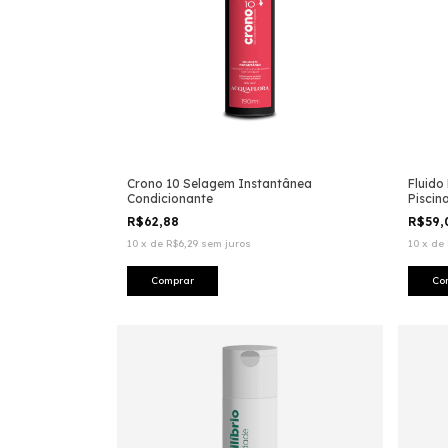
Crono 10 Selagem Instantânea
Fluido
Condicionante
Piscin
R$62,88
R$59
10
x
de
R$6,29
sem juros
10
x
de