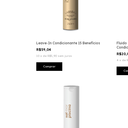
Leave-In Condicionante 15 Benefícios
Fluido
Condic
R$59,04
R$20
10
x
de
R$5,90
sem juros
4
x
de