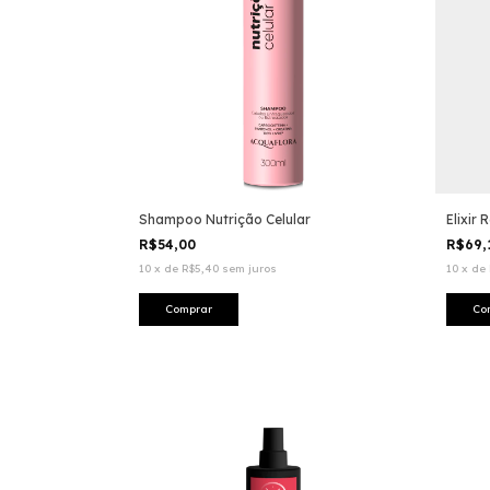
Shampoo Nutrição Celular
Elixir
R$54,00
R$69,
10
x
de
R$5,40
sem juros
10
x
de