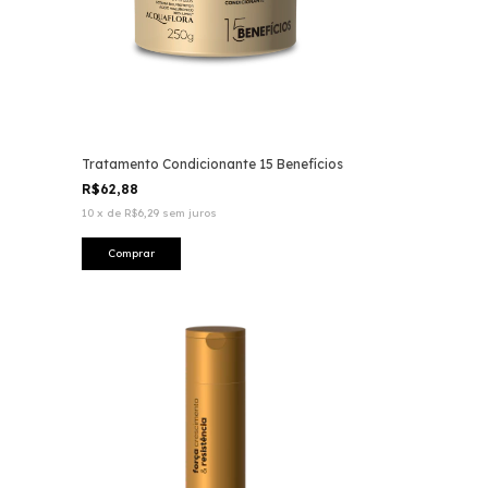
Tratamento Condicionante 15 Benefícios
R$62,88
10
x
de
R$6,29
sem juros