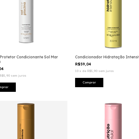
 Protetor Condicionante Sol Mar
Condicionador Hidratação Intensi
a
R$59,04
,04
10
x
de
R$5,90
sem juros
R$5,90
sem juros