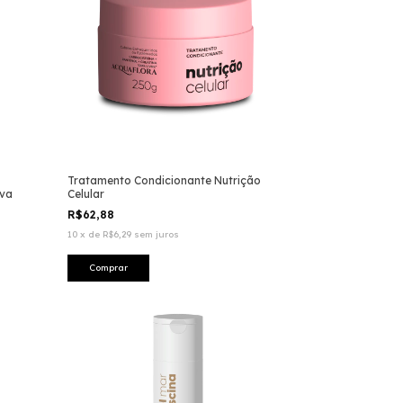
Tratamento Condicionante Nutrição
iva
Celular
R$62,88
10
x
de
R$6,29
sem juros