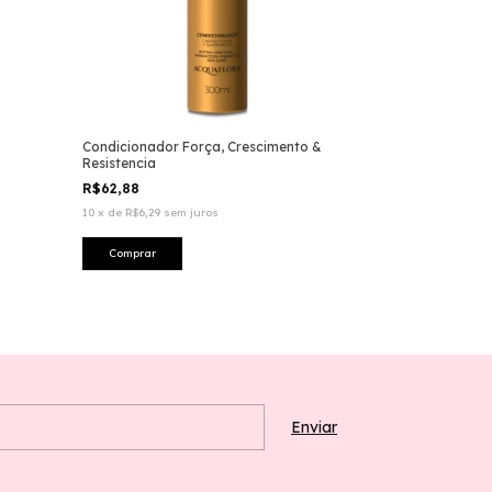
Condicionador Força, Crescimento &
Resistencia
R$62,88
10
x
de
R$6,29
sem juros