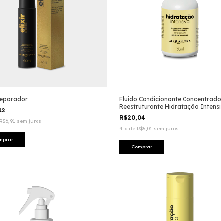
 Reparador
Fluido Condicionante Concentrado
Reestruturante Hidratação Intens
12
R$20,04
R$6,91
sem juros
4
x
de
R$5,01
sem juros