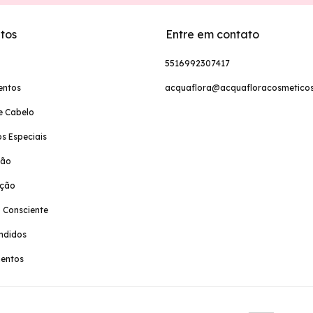
tos
Entre em contato
5516992307417
entos
acquaflora@acquafloracosmeticos
e Cabelo
s Especiais
ção
ação
 Consciente
ndidos
entos