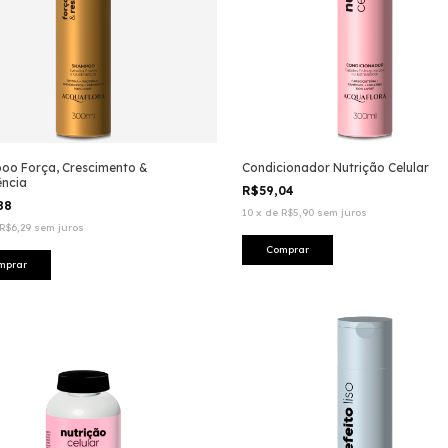
oo Força, Crescimento &
Condicionador Nutrição Celular
ência
R$59,04
,88
10
x
de
R$5,90
sem juros
R$6,29
sem juros