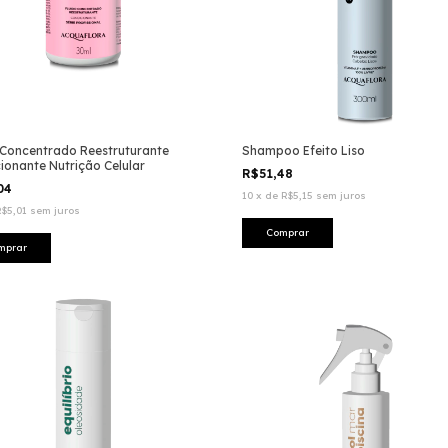
 Concentrado Reestruturante
Shampoo Efeito Liso
ionante Nutrição Celular
R$51,48
,04
10
x
de
R$5,15
sem juros
R$5,01
sem juros