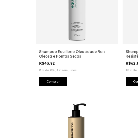
Shampoo Equilíbrio Oleosidade Raiz
Shamp
Oleosa e Pontas Secas
Resist
R$43,92
R$62
8
x
de
R$5,49
sem juros
10
x
de