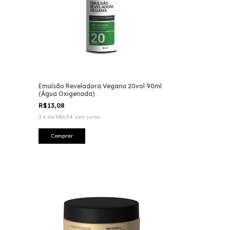
Emulsão Reveladora Vegana 20vol 90ml
(Água Oxigenada)
R$13,08
2
x
de
R$6,54
sem juros