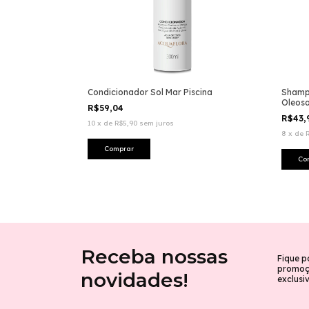
Condicionador Sol Mar Piscina
Shampo
Oleos
R$59,04
R$43,
10
x
de
R$5,90
sem juros
8
x
de
Receba nossas
Fique p
promoçõ
novidades!
exclusi