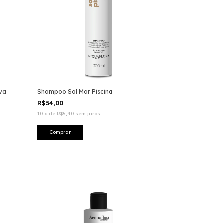
va
Shampoo Sol Mar Piscina
R$54,00
10
x
de
R$5,40
sem juros