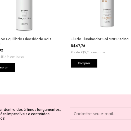
o Equilíbrio Oleosidade Raiz
Fluido Iluminador Sol Mar Piscina
a
R$47,76
92
9
x
de
R$5,31
sem juros
R$5,49
sem juros
or dentro dos últimos lançamentos,
es imperdíveis e conteúdos
vos!