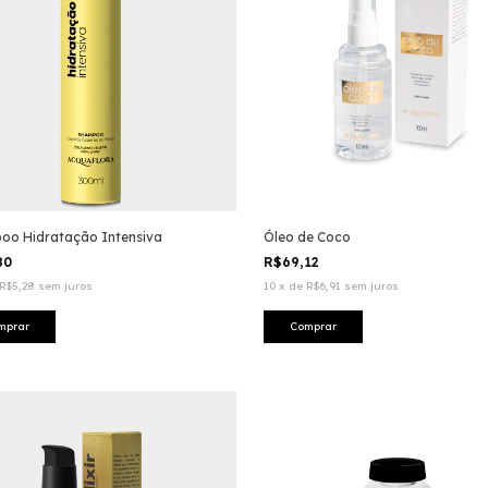
oo Hidratação Intensiva
Óleo de Coco
80
R$69,12
R$5,28
sem juros
10
x
de
R$6,91
sem juros