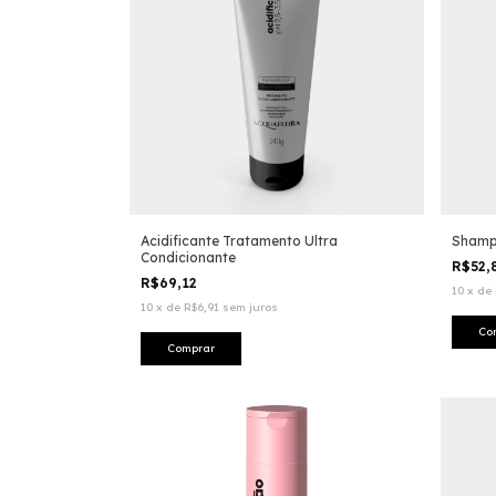
Acidificante Tratamento Ultra
Shamp
Condicionante
R$52,
R$69,12
10
x
de
10
x
de
R$6,91
sem juros