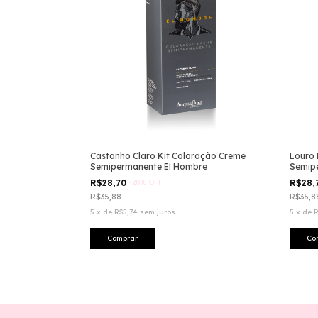
Castanho Claro Kit Coloração Creme
Louro 
Semipermanente El Hombre
Semip
R$28,70
-
20
%
OFF
R$28,
R$35,88
R$35,8
5
x
de
R$5,74
sem juros
5
x
de
R