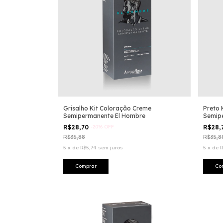
Grisalho Kit Coloração Creme
Preto 
Semipermanente El Hombre
Semip
R$28,70
-
20
%
OFF
R$28,
R$35,88
R$35,8
5
x
de
R$5,74
sem juros
5
x
de
R