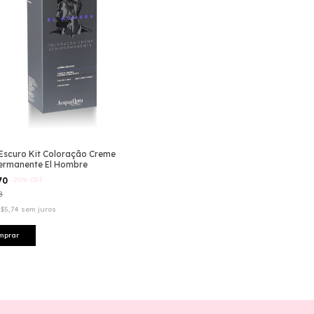
Escuro Kit Coloração Creme
ermanente El Hombre
70
-
20
%
OFF
8
$5,74
sem juros