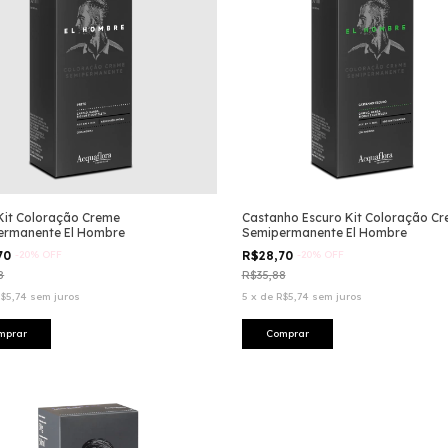
Kit Coloração Creme
Castanho Escuro Kit Coloração C
ermanente El Hombre
Semipermanente El Hombre
70
-
20
%
OFF
R$28,70
-
20
%
OFF
8
R$35,88
$5,74
sem juros
5
x
de
R$5,74
sem juros