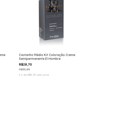
reme
Castanho Médio Kit Coloração Creme
Semipermanente El Hombre
R$28,70
R$35,88
5
x
de
R$5,74
sem juros