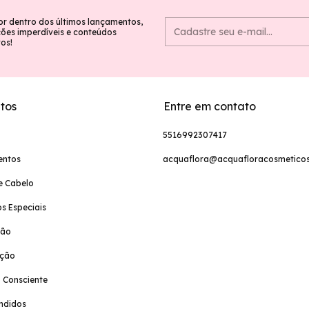
or dentro dos últimos lançamentos,
es imperdíveis e conteúdos
vos!
tos
Entre em contato
5516992307417
entos
acquaflora@acquafloracosmeticos
e Cabelo
s Especiais
ção
ação
 Consciente
ndidos