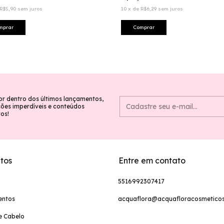
R$5,90
sem juros
10
x
de
R$6,29
sem juros
or dentro dos últimos lançamentos,
es imperdíveis e conteúdos
vos!
tos
Entre em contato
5516992307417
entos
acquaflora@acquafloracosmeticos
e Cabelo