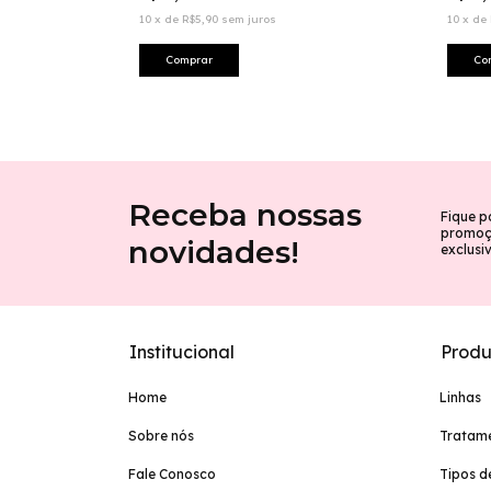
10
x
de
R$5,90
sem juros
10
x
de
Receba nossas
Fique p
promoçõ
novidades!
exclusi
Institucional
Produ
Home
Linhas
Sobre nós
Tratam
Fale Conosco
Tipos d