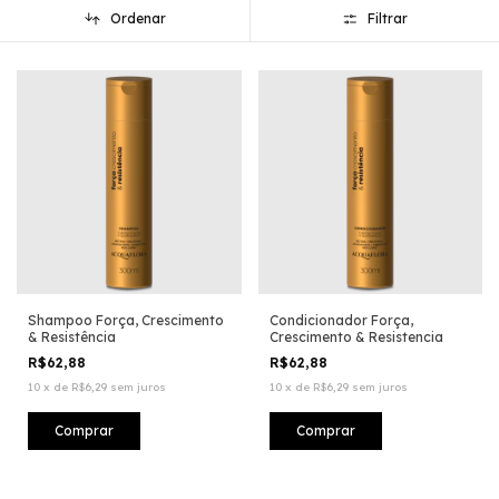
Ordenar
Filtrar
Shampoo Força, Crescimento
Condicionador Força,
& Resistência
Crescimento & Resistencia
R$62,88
R$62,88
10
x
de
R$6,29
sem juros
10
x
de
R$6,29
sem juros