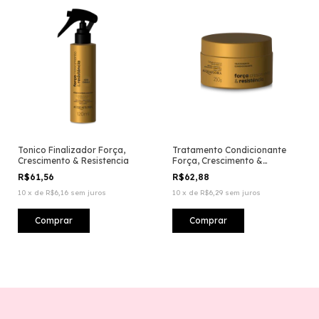
Tonico Finalizador Força,
Tratamento Condicionante
Crescimento & Resistencia
Força, Crescimento &
Resistencia
R$61,56
R$62,88
10
x
de
R$6,16
sem juros
10
x
de
R$6,29
sem juros