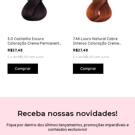
3.0 Castanho Escuro
7.44 Louro Natural Cobre
Coloração Creme Permanente
Intenso Coloração Creme
Vegana
Permanente Vegana
R$27,48
R$27,48
5
x
de
R$5,50
sem juros
5
x
de
R$5,50
sem juros
Receba nossas novidades!
Fique por dentro dos últimos lançamentos, promoções imperdíveis e
conteúdos exclusivos!