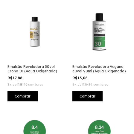
Emulsão Reveladora 30vol
Emulsão Reveladora Vegana
Crono 10 (Água Oxigenada)
30vol 90ml (Água Oxigenada)
R$17,88
R$13,08
3
x
de
R$5,96
sem juros
2
x
de
R$6,54
sem juros