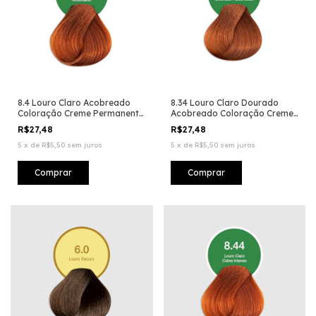
8.4 Louro Claro Acobreado
8.34 Louro Claro Dourado
Coloração Creme Permanente
Acobreado Coloração Creme
Vegana
Permanente Vegana
R$27,48
R$27,48
5
x
de
R$5,50
sem juros
5
x
de
R$5,50
sem juros