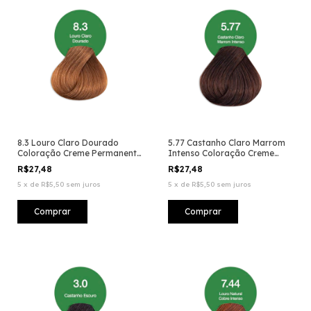
8.3 Louro Claro Dourado
5.77 Castanho Claro Marrom
Coloração Creme Permanente
Intenso Coloração Creme
Vegana
Permanente Vegana
R$27,48
R$27,48
5
x
de
R$5,50
sem juros
5
x
de
R$5,50
sem juros