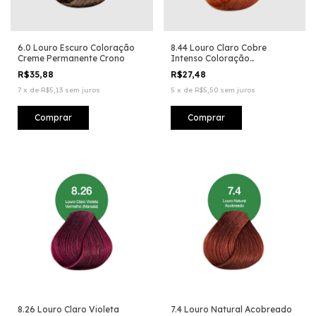
6.0 Louro Escuro Coloração
8.44 Louro Claro Cobre
Creme Permanente Crono
Intenso Coloração
Permanente Vegana
R$35,88
R$27,48
7
x
de
R$5,13
sem juros
5
x
de
R$5,50
sem juros
8.26 Louro Claro Violeta
7.4 Louro Natural Acobreado