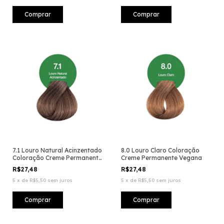
7.1 Louro Natural Acinzentado
8.0 Louro Claro Coloração
Coloração Creme Permanente
Creme Permanente Vegana
Vegana
R$27,48
R$27,48
5
x
de
R$5,50
sem juros
5
x
de
R$5,50
sem juros