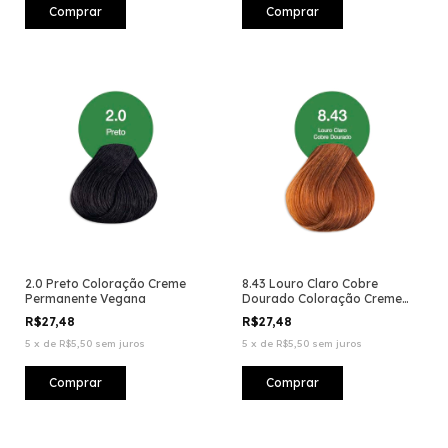
2.0 Preto Coloração Creme
8.43 Louro Claro Cobre
Permanente Vegana
Dourado Coloração Creme
Permanente Vegana
R$27,48
R$27,48
5
x
de
R$5,50
sem juros
5
x
de
R$5,50
sem juros