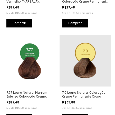
Vermelho (MARSALA)
Coloração Creme Permanente
Coloração Creme Permanente
Vegana
R$27,48
R$27,48
Vegana
5
x
de
R$5,50
sem juros
5
x
de
R$5,50
sem juros
7.77 Louro Natural Marrom
7.0 Louro Natural Coloração
Intenso Coloração Creme
Creme Permanente Crono
Permanente Vegana
R$27,48
R$35,88
5
x
de
R$5,50
sem juros
7
x
de
R$5,13
sem juros