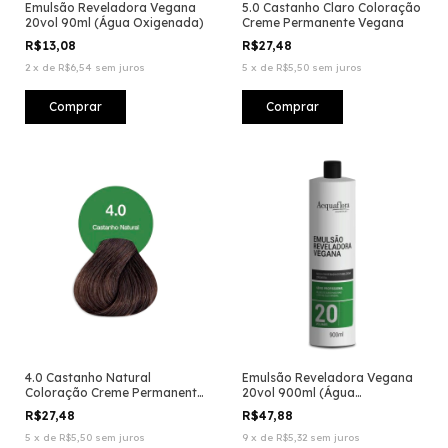
Emulsão Reveladora Vegana
5.0 Castanho Claro Coloração
20vol 90ml (Água Oxigenada)
Creme Permanente Vegana
R$13,08
R$27,48
2
x
de
R$6,54
sem juros
5
x
de
R$5,50
sem juros
4.0 Castanho Natural
Emulsão Reveladora Vegana
Coloração Creme Permanente
20vol 900ml (Água
Vegana
Oxigenada)
R$27,48
R$47,88
5
x
de
R$5,50
sem juros
9
x
de
R$5,32
sem juros