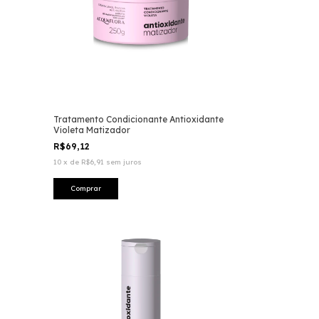
Tratamento Condicionante Antioxidante
Violeta Matizador
R$69,12
10
x
de
R$6,91
sem juros