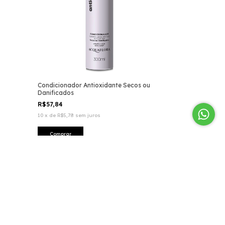
Condicionador Antioxidante Secos ou
Danificados
R$57,84
10
x
de
R$5,78
sem juros