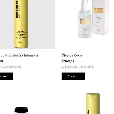
oo Hidratação Intensiva
Óleo de Coco
80
R$69,12
R$5,28
sem juros
10
x
de
R$6,91
sem juros