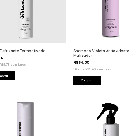
Defrizante Termoativado
Shampoo Violeta Antioxidante
Matizador
84
R$54,00
R$5,78
sem juros
10
x
de
R$5,40
sem juros