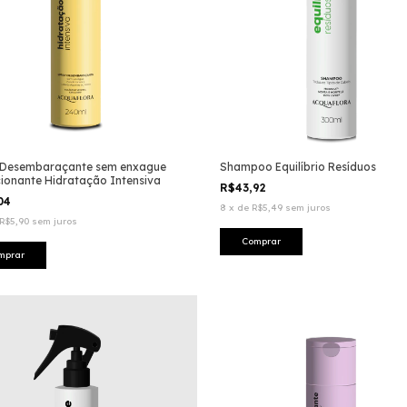
 Desembaraçante sem enxague
Shampoo Equilíbrio Resíduos
ionante Hidratação Intensiva
R$43,92
,04
8
x
de
R$5,49
sem juros
R$5,90
sem juros