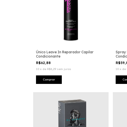
Único Leave In Reparador Capilar
Spray
Condicionante
Condic
R$62,88
R$59
10
x
de
R$6,29
sem juros
10
x
de