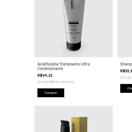
Acidificante Tratamento Ultra
Shamp
Condicionante
R$52,
R$69,12
10
x
de
10
x
de
R$6,91
sem juros