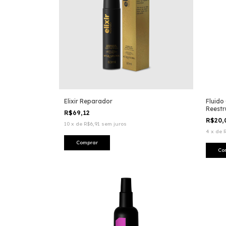
Elixir Reparador
Fluido
Reestr
R$69,12
R$20
10
x
de
R$6,91
sem juros
4
x
de