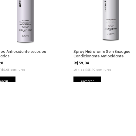
o Antioxidante secos ou
Spray Hidratante Sem Enxague
cados
Condicionante Antioxidante
28
R$59,04
R$5,03
sem juros
10
x
de
R$5,90
sem juros