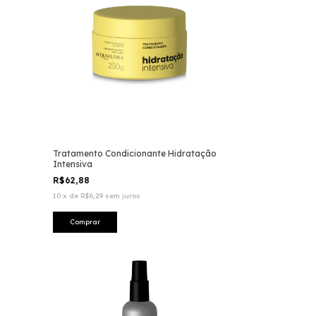
Tratamento Condicionante Hidratação
Intensiva
R$62,88
10
x
de
R$6,29
sem juros