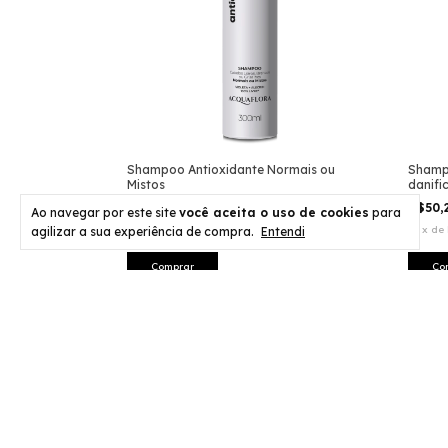
Shampoo Antioxidante Normais ou
Shampo
Mistos
danifi
R$47,76
R$50,
Ao navegar por este site
você aceita o uso de cookies
para
9
x
de
R$5,31
sem juros
10
x
de
agilizar a sua experiência de compra.
Entendi