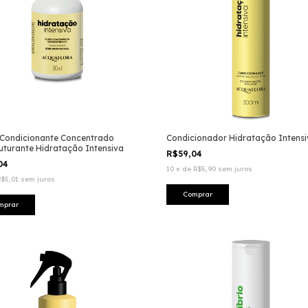
 Condicionante Concentrado
Condicionador Hidratação Intensi
uturante Hidratação Intensiva
R$59,04
,04
10
x
de
R$5,90
sem juros
R$5,01
sem juros