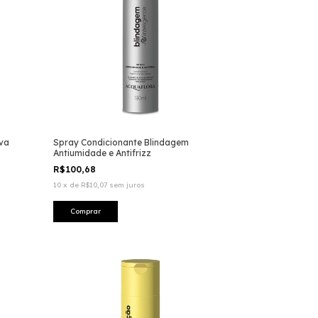
va
Spray Condicionante Blindagem
Antiumidade e Antifrizz
R$100,68
10
x
de
R$10,07
sem juros