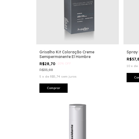
Grisalho Kit Coloração Creme
Spray 
Semipermanente El Hombre
R$57,
R$28,70
-
20
%
OFF
10
x
de
R$35,88
5
x
de
R$5,74
sem juros