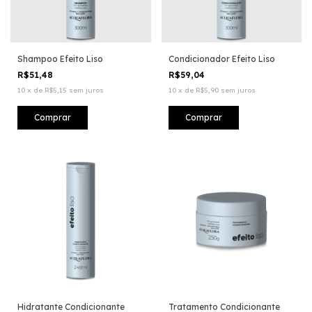
Shampoo Efeito Liso
Condicionador Efeito Liso
R$51,48
R$59,04
10
x
de
R$5,15
sem juros
10
x
de
R$5,90
sem juros
Hidratante Condicionante
Tratamento Condicionante