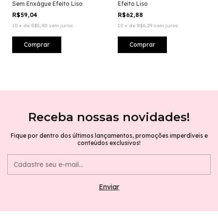
Sem Enxágue Efeito Liso
Efeito Liso
R$59,04
R$62,88
10
x
de
R$5,90
sem juros
10
x
de
R$6,29
sem juros
Receba nossas novidades!
Fique por dentro dos últimos lançamentos, promoções imperdíveis e
conteúdos exclusivos!