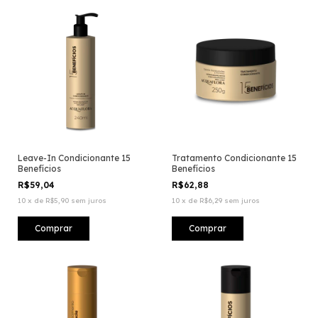
Leave-In Condicionante 15
Tratamento Condicionante 15
Benefícios
Benefícios
R$59,04
R$62,88
10
x
de
R$5,90
sem juros
10
x
de
R$6,29
sem juros