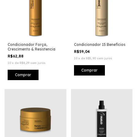
Condicionador Força,
Condicionador 15 Benefícios
Crescimento & Resistencia
R$59,04
R$62,88
10
x
de
R$5,90
sem juros
10
x
de
R$6,29
sem juros