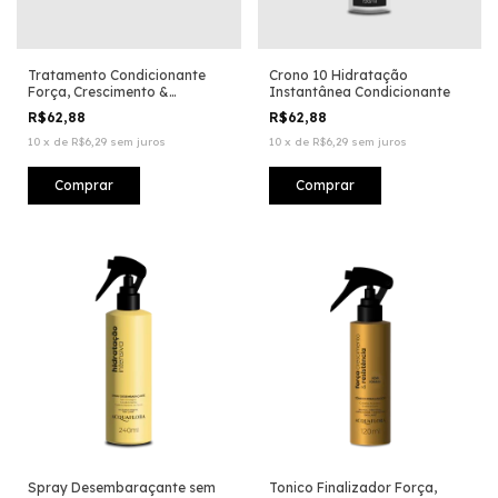
Tratamento Condicionante
Crono 10 Hidratação
Força, Crescimento &
Instantânea Condicionante
Resistencia
R$62,88
R$62,88
10
x
de
R$6,29
sem juros
10
x
de
R$6,29
sem juros
Spray Desembaraçante sem
Tonico Finalizador Força,