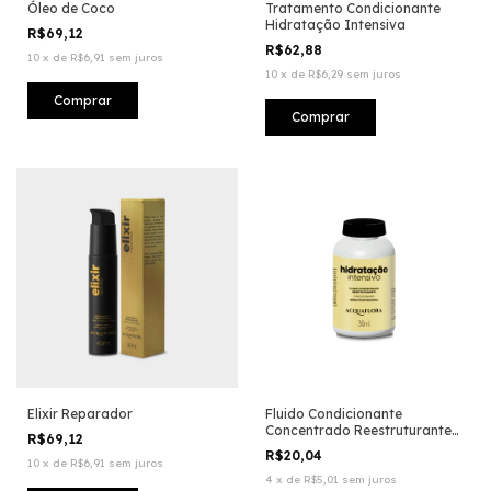
Óleo de Coco
Tratamento Condicionante
Hidratação Intensiva
R$69,12
R$62,88
10
x
de
R$6,91
sem juros
10
x
de
R$6,29
sem juros
Elixir Reparador
Fluido Condicionante
Concentrado Reestruturante
R$69,12
Hidratação Intensiva
R$20,04
10
x
de
R$6,91
sem juros
4
x
de
R$5,01
sem juros