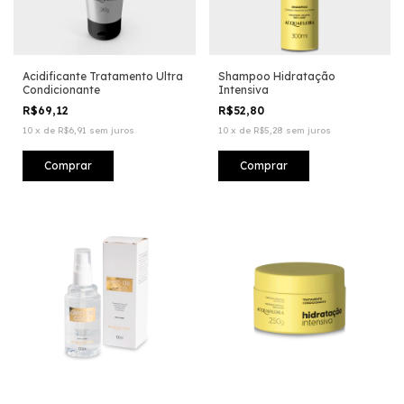
Acidificante Tratamento Ultra
Shampoo Hidratação
Condicionante
Intensiva
R$69,12
R$52,80
10
x
de
R$6,91
sem juros
10
x
de
R$5,28
sem juros