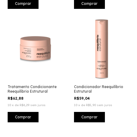
Tratamento Condicionante
Condicionador Reequilíbrio
Reequilíbrio Estrutural
Estrutural
R$62,88
R$59,04
10
x
de
R$6,29
sem juros
10
x
de
R$5,90
sem juros