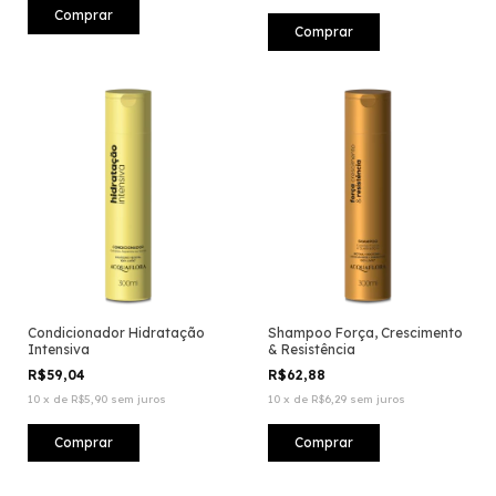
Condicionador Hidratação
Shampoo Força, Crescimento
Intensiva
& Resistência
R$59,04
R$62,88
10
x
de
R$5,90
sem juros
10
x
de
R$6,29
sem juros