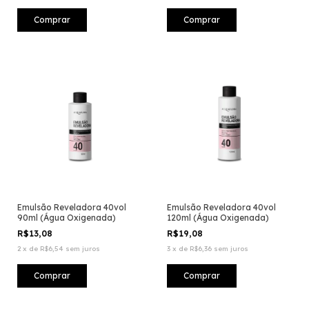
Emulsão Reveladora 40vol
Emulsão Reveladora 40vol
90ml (Água Oxigenada)
120ml (Água Oxigenada)
R$13,08
R$19,08
2
x
de
R$6,54
sem juros
3
x
de
R$6,36
sem juros