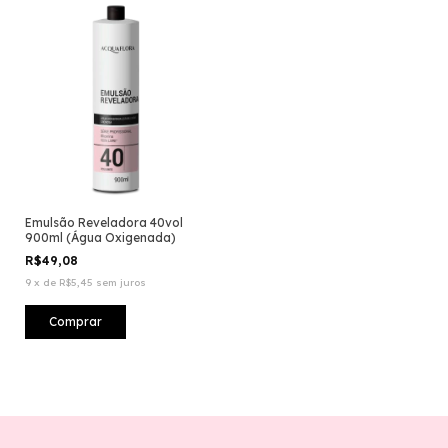
Emulsão Reveladora 40vol
900ml (Água Oxigenada)
R$49,08
9
x
de
R$5,45
sem juros