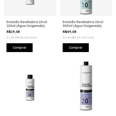
Emulsão Reveladora 10vol
Emulsão Reveladora 10vol
120ml (Água Oxigenada)
900ml (Água Oxigenada)
R$19,08
R$49,08
3
x
de
R$6,36
sem juros
9
x
de
R$5,45
sem juros