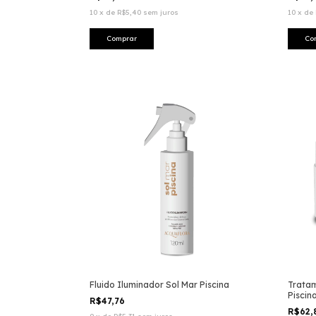
10
x
de
R$5,40
sem juros
10
x
de
Fluido Iluminador Sol Mar Piscina
Tratam
Piscin
R$47,76
R$62