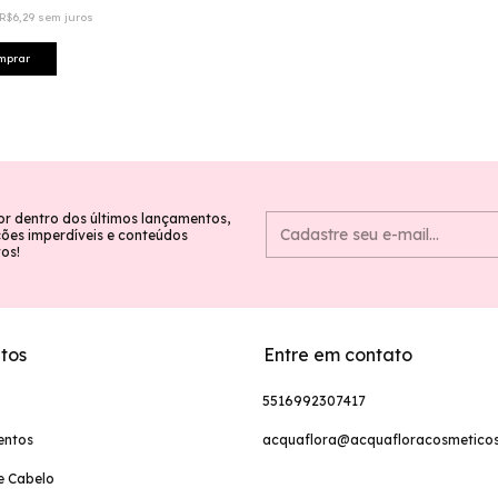
R$6,29
sem juros
or dentro dos últimos lançamentos,
es imperdíveis e conteúdos
vos!
tos
Entre em contato
5516992307417
entos
acquaflora@acquafloracosmeticos
e Cabelo