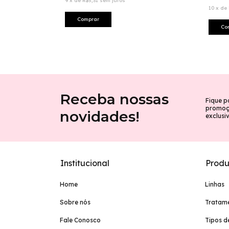
9
x
de
R$5,31
sem juros
10
x
de
Receba nossas
Fique p
promoçõ
novidades!
exclusi
Institucional
Produ
Home
Linhas
Sobre nós
Tratam
Fale Conosco
Tipos d