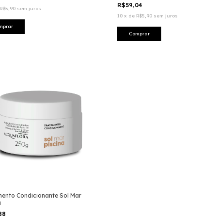
R$59,04
R$5,90
sem juros
10
x
de
R$5,90
sem juros
ento Condicionante Sol Mar
a
,88