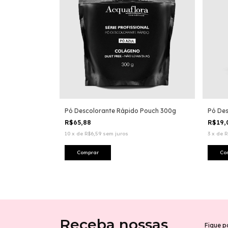
Pó Descolorante Rápido Pouch 300g
Pó Des
R$65,88
R$19
10
x
de
R$6,59
sem juros
3
x
de
R
Receba nossas
Fique p