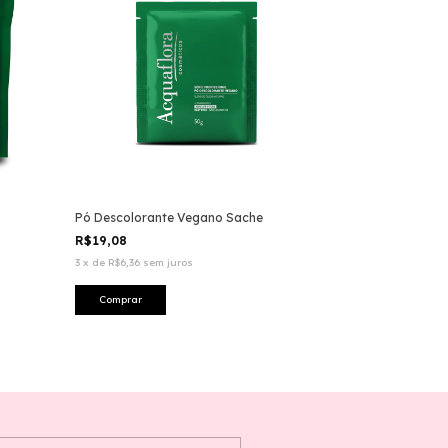
Pó Descolorante Vegano Sache
R$19,08
3
x
de
R$6,36
sem juros