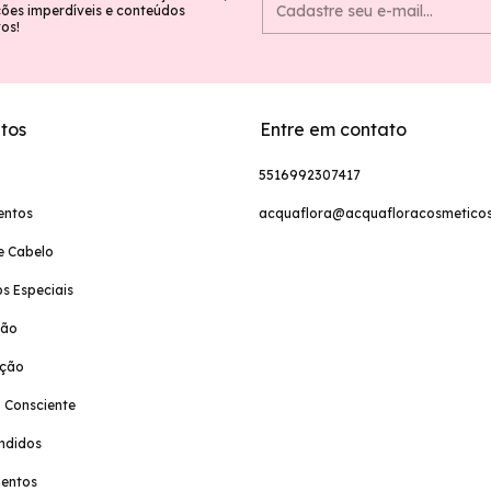
es imperdíveis e conteúdos
vos!
tos
Entre em contato
5516992307417
entos
acquaflora@acquafloracosmeticos
e Cabelo
s Especiais
ção
ação
 Consciente
ndidos
entos