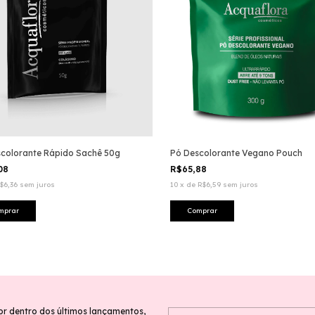
colorante Rápido Sachê 50g
Pó Descolorante Vegano Pouch
,08
R$65,88
$6,36
sem juros
10
x
de
R$6,59
sem juros
or dentro dos últimos lançamentos,